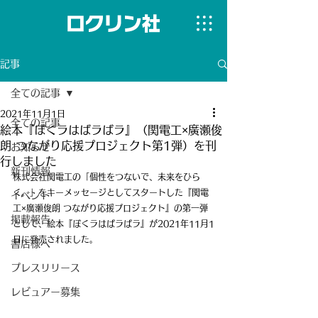
記事
全ての記事
2021年11月1日
全ての記事
絵本『ぼくラはばラばラ』（関電工×廣瀬俊
朗 つながり応援プロジェクト第1弾）を刊
お知らせ
行しました
新刊情報
株式会社関電工の「個性をつないで、未来をひら
く。」をキーメッセージとしてスタートした『関電
イベント
工×廣瀬俊朗 つながり応援プロジェクト』の第一弾
掲載報告
として、絵本『ぼくラはばラばラ』が2021年11月1
日に発売されました。
書店様へ
プレスリリース
レビュアー募集