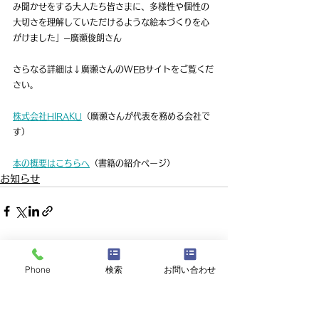
み聞かせをする大人たち皆さまに、多様性や個性の
大切さを理解していただけるような絵本づくりを心
がけました」─廣瀬俊朗さん
さらなる詳細は↓廣瀬さんのWEBサイトをご覧くだ
さい。
株式会社HIRAKU
（廣瀬さんが代表を務める会社で
す）
本の概要はこちらへ
（書籍の紹介ページ）
お知らせ
すべて表示
最新記事
Phone
検索
お問い合わせ