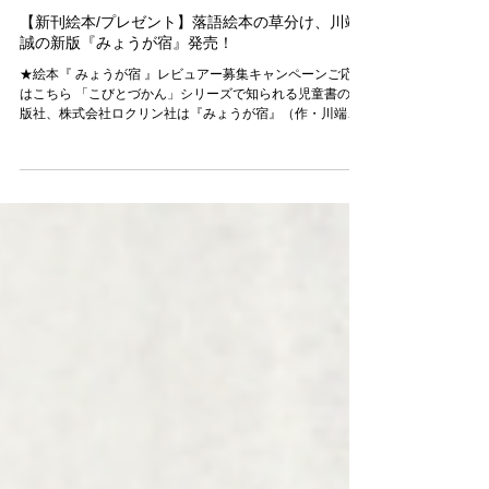
2025年10月28日
【新刊絵本/プレゼント】落語絵本の草分け、川端
誠の新版『みょうが宿』発売！
★絵本『 みょうが宿 』レビュアー募集キャンペーンご応募
はこちら 「こびとづかん」シリーズで知られる児童書の出
版社、株式会社ロクリン社は『みょうが宿』（作・川端
誠）を2025年10月27日（月）に発行発売いたしました。
落語絵本とは？ 「落語絵本（らくごえほん）」とは、日本
の古典落語を題材にした絵本のことを指します。子どもに
もわかりやすく、落語の「語り口」や「間」、登場人物の
丁々発止といった話芸の要素を、絵本の文や絵で表現して
います。「落語絵本」というジャンルは、本作の作者、川
端誠氏の『ばけものつかい』（1994年クレヨンハウス刊）
に端を発し、その後シリーズ化され、スタイルや呼び方が
定着しました。 「落語絵本」は「ことばのリズムや間を学
ぶ」「江戸文化・生活・人情にふれる」「笑いを通じたコ
ミュニケーション力を育む」など、娯楽と学びの両面を持
つ作品として、親子での読み聞かせに最適と言われ、落語
好きだけでなく、図書館や教育現場の定番絵本シリーズと
なっています。 爽快なオチにすっきり！ 『みょうが宿』あ
らすじ みょうがを食べると物忘れをするという言い伝え