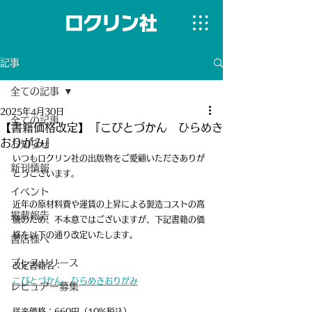
記事
全ての記事
2025年4月30日
全ての記事
【書籍価格改定】『こびとづかん ひらめき
おりがみ』
お知らせ
いつもロクリン社の出版物をご愛顧いただきありが
新刊情報
とうございます。
イベント
近年の原材料費や運賃の上昇による製造コストの高
掲載報告
騰のため、不本意ではございますが、下記書籍の価
格を以下の通り改定いたします。
書店様へ
プレスリリース
改定書籍名：
こびとづかん　ひらめきおりがみ
レビュアー募集
従来価格：660円（10%税込）