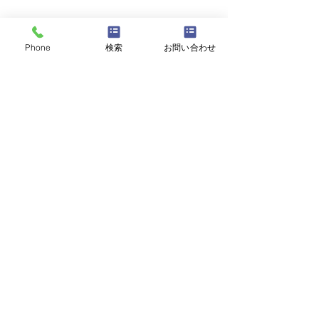
Phone
検索
お問い合わせ
株式会社ロクリン社
〒153-0053 東京都目黒区五本木1-30-1 2A
TEL:03-6303-4153 / FAX:03-6303-4154
【書店イベント】「よう
【図書館様向け
Copyright ©︎ 2025 Rokurin-sha Co., Ltd.
かいさがし」ミニイベン
とづかん応援図