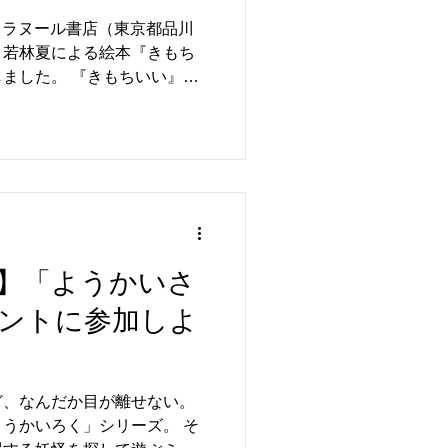
）にて開催
りフラヌール書店（東京都品川
・若林夏による絵本『きもち
きもちいい』は
「そろそろ おやすみ」と眠る
れた、宝物のような"きもち
しです。 若林さんが描く独特
か懐かしく、どのページも何
魅力であふれています。 原
オリジナルグッズや購入いた
に制作したZINEやグッズも
店のあたたかな空間で、『き
】「ようかいさ
覧ください。 若林夏コ
ントに参加しよ
屋さんの一角で、 絵本『きも
らきます。 前回の代官山 蔦
画たちとともに、「きもちい
さい。」 【販売予定
ど、なんだか目が離せない。
変更する場合がございます。
うかいろく」シリーズ。 そ
 ・サイン本 ・トート