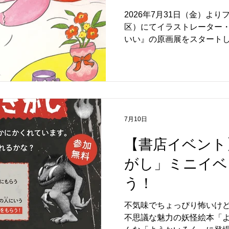
（東京都品川区
2026年7月31日（金）よ
区）にてイラストレーター
いい』の原画展をスタートしました。 『
「ぴかぴか さんさん」から
まで、1日の中にちりばめら
いい"を全身で感じるおはな
の線と鮮やかな色彩はどこ
度も見返したくなる不思議な
画展では、『きもちいい』
7月10日
だける小さな作品、これまで
販売します。 フラヌール書
【書店イベント
もちいい』の世界をゆっくりとご
がし」ミニイベ
メント 「品川のすてきな本
ちいい』の小さな原画展をひ
う！
屋書店さんとはまた違う原
い」の世界をゆっくりお楽しみくだ
不気味でちょっぴり怖いけ
グッズ】 ※ラインナップは
不思議な魅力の妖怪絵本「よ
●『きもちいい』オリジナル