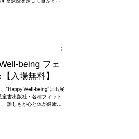
場する妖怪を探して遊ぶミニ
」を全国の書店で開催しま
 ・夜の神社の森のなか ・月夜
の奇妙な話 ・花咲く川辺の怪
に登場する妖怪を探して遊ぶ
がし」を全国の書店で開催し
なく、ここでしか手に入らな
ナルポスターをプレゼント！
ザインです！！ お近くの店
ell-being フェ
ご参加ください。 【イベン
なわ【入場無料】
た妖怪のイラストと特徴をヒ
ベントです。 ただ探すだけ
ppy Well-being"に出展
か想像する力とひらめき力が
児童書出版社・各種フィット
怪の姿を想像して見つけよ
、 誰しもが心と体が健康で
 ■博文堂書店セブンタウンせんげ
に、ウェルビーイングを高め
日時：2026年7月10日~8
フェスタです。...