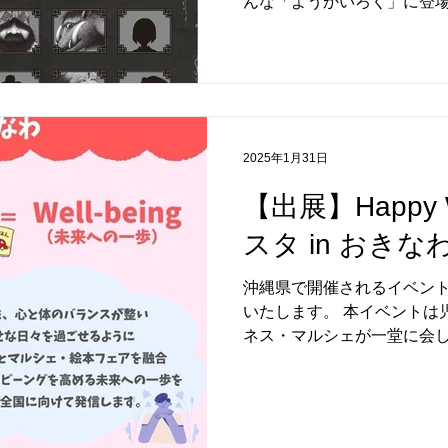
んな「ようかいろく」に登
イベント「ようかいさがし
す！ ようかいろくシリーズ
の晩のとおり雨 ・雪ふる夜
異談 この「ようかいろく」
ミニイベント「ようかいさ
ます！ 参加者の方にはもれ
2025年1月31日
い「ようかいろく」オリジ
妖怪たちが大集合した特製デ
【出展】Happy W
舗で実施されていたら、ぜひ
スタ in おき
ト内容】 問題用紙に書かれ
ントに妖怪たちを探す店内イ
沖縄県で開催されるイベント、"Ha
じゃない、どんな妖怪なの
いたします。 本イベントは
ぐんぐん高まります！ 妖
ネス・マルシェが一堂に会し
う！ 【開催店舗】 new!!
幸せな日々を過ごせるよう
ん台店 （埼玉県越谷市） 開催
ることを目的として開催される
月31日 ※景品