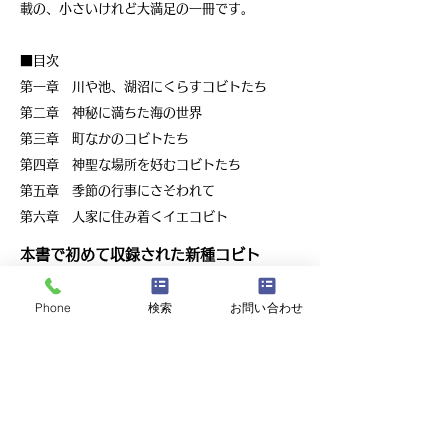
載の、小さいけれど大満足の一冊です。
■目次
第一章 川や池、湖沼にくらすコビトたち
第二章 神秘に満ちた海の世界
第三章 町なかのコビトたち
第四章 神聖な場所を好むコビトたち
第五章 季節の行事にさそわれて
第六章 人家に住み着くイエコビト
本書で初めて収録された新種コビト
スイゲンリュウ・ネンブツザンマイ・シャケビ
Phone
検索
お問い合わせ
タリ・スイスッポンポン・カエルノトノサマ・
ヒレマネジョウズ・オオムカシノママ・カイテ
イクラシ・ソトカレイシュウ・ムクドリタラ
シ・ボチヒトダマシ・モチハダルマ・ヒナサマ
ノダイリ・ノボリコイビト・ソデナナホシ・ヒ