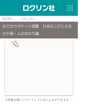
本を探す >
こびとづかん
おでかけポケット図鑑 日本のこびと大全
川や海・人のまわり編
※画像を横にスライドしてためしよみができます。