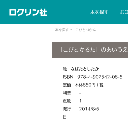
本を探す
お
本を探す >
こびとづかん
「こびとかるた」のあいうえ
絵 なばたとしたか
ISBN 978-4-907542-08-5
定価 本体850円＋税
判型
-
頁数
1
発行
2014/8/6
日