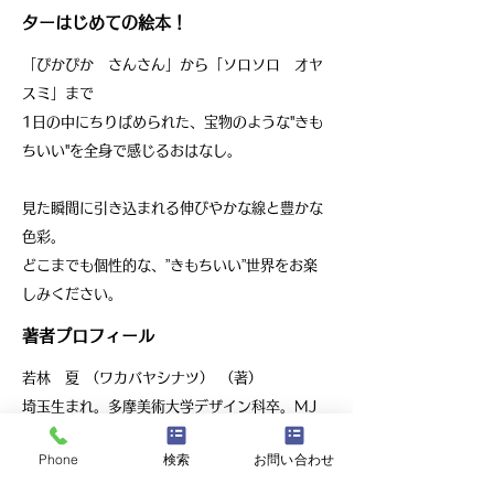
ターはじめての絵本！
「ぴかぴか さんさん」から「ソロソロ オヤ
スミ」まで
1日の中にちりばめられた、宝物のような"きも
ちいい"を全身で感じるおはなし。
見た瞬間に引き込まれる伸びやかな線と豊かな
色彩。
どこまでも個性的な、”きもちいい”世界をお楽
しみください。
著者プロフィール
若林 夏 （ワカバヤシナツ） （著）
埼玉生まれ。多摩美術大学デザイン科卒。MJ
イラストレーションズ卒。テキスタイル会社を
Phone
検索
お問い合わせ
経て、フリーのイラストレーターとなる。
『ESSE』『サンキュ！』『婦人公論』などの